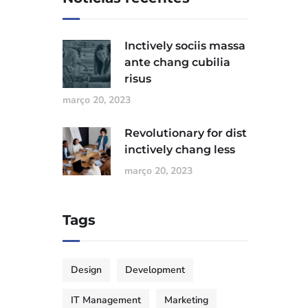
Inctively sociis massa
ante chang cubilia
risus
março 20, 2023
Revolutionary for dist
inctively chang less
março 20, 2023
Tags
Design
Development
IT Management
Marketing