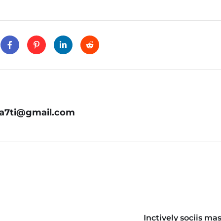
.a7ti@gmail.com
Inctively sociis ma