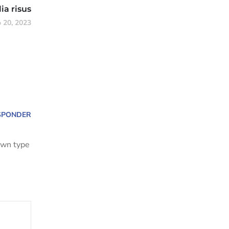
ia risus
 20, 2023
SPONDER
own type