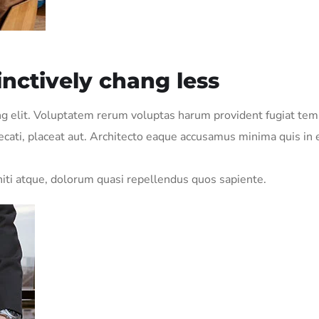
inctively chang less
ing elit. Voluptatem rerum voluptas harum provident fugiat te
aecati, placeat aut. Architecto eaque accusamus minima quis in
iti atque, dolorum quasi repellendus quos sapiente.